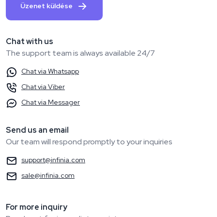
Üzenet küldése
Chat with us
The support team is always available 24/7
Chat via Whatsapp
Chat via Viber
Chat via Messager
Send us an email
Our team will respond promptly to your inquiries
support@infinia.com
sale@infinia.com
For more inquiry