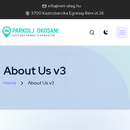
info@net-vilag.hu
3700 Kazincbarcika Egressy Béni út 26.
About Us v3
Home
About Us v3