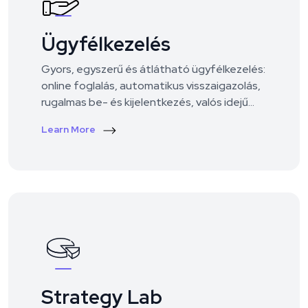
Ügyfélkezelés
Gyors, egyszerű és átlátható ügyfélkezelés:
online foglalás, automatikus visszaigazolás,
rugalmas be- és kijelentkezés, valós idejű
támogatás. Nálunk az ügyfél az első –
Learn More
minden gördülékenyen, felesleges
várakozás nélkül történik.
Strategy Lab